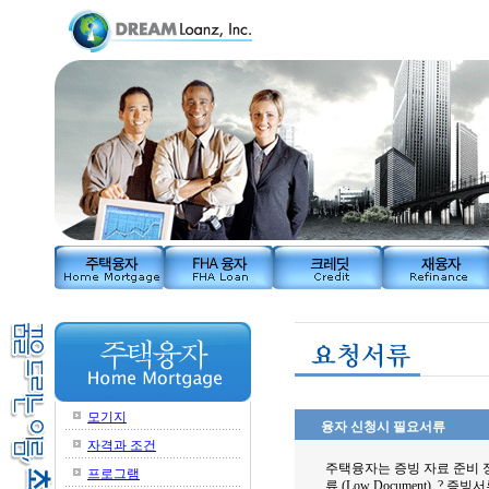
모기지
융자 신청시 필요서류
자격과 조건
주택융자는 증빙 자료 준비 정도에
프로그램
류 (Low Document), ?