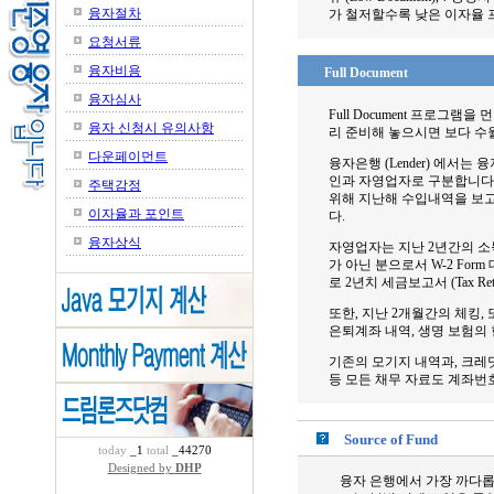
융자절차
가 철저할수록 낮은 이자율 
요청서류
융자비용
Full Document
융자심사
Full Document 프로그
융자 신청시 유의사항
리 준비해 놓으시면 보다 수
다운페이먼트
융자은행 (Lender) 에서는 융
인과 자영업자로 구분합니다. 
주택감정
위해 지난해 수입내역을 보고하는
이자율과 포인트
다.
융자상식
자영업자는 지난 2년간의 소득세
가 아닌 분으로서 W-2 For
로 2년치 세금보고서 (Tax Re
또한, 지난 2개월간의 체킹, 또는
은퇴계좌 내역, 생명 보험의 현
기존의 모기지 내역과, 크레딧
등 모든 채무 자료도 계좌번
Source of Fund
today
_1
total
_44270
Designed by
DHP
융자 은행에서 가장 까다롭게 