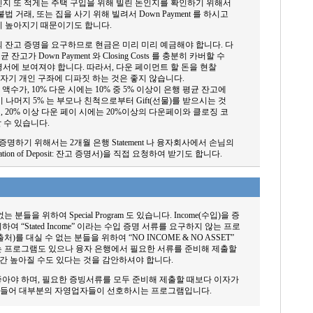
인지 또 적게는 주택 구입을 위해 빌린 돈인지를 확인하기 위해서
법 거래, 또는 집을 사기 위해 빌려서 Down Payment 를 하시고
이 높아지기 때문이기도 합니다.
 잔고 증명을 요구하므로 현금은 미리 미리 예금해야 합니다. 다
잔고가 Down Payment 와 Closing Costs 를 충분히 카버할 수
명서에 보여져야 합니다. 따라서, 다운 페이먼트 할 돈을 현찰
가 갑자기 개인 구좌에 디파짓 하는 것은 좋지 않습니다.
 액수가, 10% 다운 시에는 10% 중 5% 이상이 은행 평균 잔고에
시 나머지 5% 는 부모나 친척으로부터 Gift(선물)를 받으시는 것
 20% 이상 다운 페이 시에는 20%이상의 다운페이와 클로징 코
할 수 있습니다.
증명하기 위해서는 2개월 은행 Statement 나 융자회사에서 손님의
ation of Deposit: 잔고 증명서)을 직접 요청하여 받기도 합니다.
들을 위하여 Special Program 도 있습니다. Income(수입)을 증
 “Stated Income” 이라는 수입 증명 서류를 요구하지 않는 프로
의 출처)를 대실 수 없는 분들을 위하여 “NO INCOME & NO ASSET”
 프로그램도 있으나 융자 은행에서 필요한 서류를 준비해 제출할
가 약간 높아질 수도 있다는 것을 감안하셔야 합니다.
아야 하며, 필요한 증빙서류를 모두 준비해 제출할 때보다 이자가
래 들어 대부분의 자영업자들이 선호하시는 프로그램입니다.