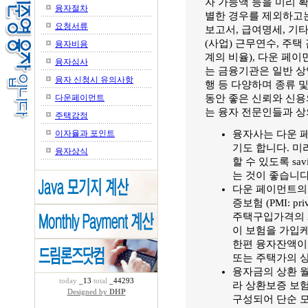
자 가능액 등을 미리 
융자절차
별한 경우를 제외하고는
요청서류
보고서, 급여명세, 기타
(사업) 근무연수, 주택
융자비용
계의 비율), 다운 페
융자심사
는 금융기관은 일반 상
융자 신청시 유의사항
행 등 다양하며 종류 
다운페이먼트
동안 좋은 신뢰와 신
는 융자 전문인들과 상
주택감정
이자율과 포인트
융자사는 다운 
기도 합니다. 미리
융자상식
할 수 있도록 savi
는 것이 좋습니다
다운 페이먼트의
증보험 (PMI: pri
주택구입가격의 
이 보험을 가입케
한편 융자잔액이 
또는 주택가의 상
융자금의 상환 월
today
_13
total
_44293
라 상환보증 보험등 (PIT
Designed by
DHP
구성되어 단순 모기지