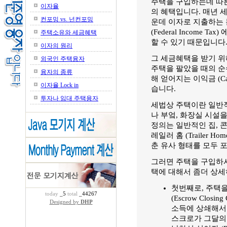
주택을 구입하는데 따른
이자율
의 혜택입니다. 매년 세금
컨포밍 vs. 넌컨포밍
운데 이자로 지출하는 
(Federal Income
주택소유와 세금혜택
할 수 있기 때문입니다
이자의 원리
그 세금혜택을 받기 위
외국인 주택융자
주택을 팔았을 때의 순
융자의 종류
해 얻어지는 이익금 (Ca
이자율 Lock in
습니다.
투자나 임대 주택융자
세법상 주택이란 일반적인
나 부엌, 화장실 시설
정의는 일반적인 집, 콘도미니
레일러 홈 (Trailer H
춘 유사 형태를 모두 
그러면 주택을 구입하시
택에 대해서 좀더 상
첫번째로, 주택을
today
_5
total
_44267
(Escrow Clo
Designed by
DHP
소득에 상쇄해서
스크로가 그달의